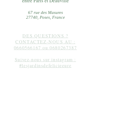
entre Paris et Deauville
67 rue des Masures
27740, Poses, France
DES QUESTIONS ?
CONTACTEZ-NOUS AU :
0660566167
ou
0680267387
Suivez-nous sur instagram :
#lesjardinsdefelicieeure