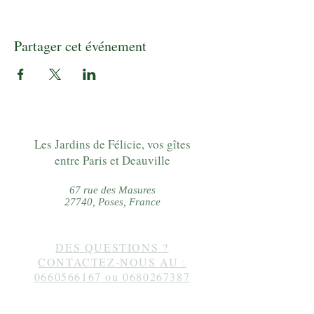
Partager cet événement
Les Jardins de Félicie, vos gîtes
entre Paris et Deauville
67 rue des Masures
27740, Poses, France
DES QUESTIONS ?
CONTACTEZ-NOUS AU :
0660566167
ou
0680267387
Suivez-nous sur instagram :