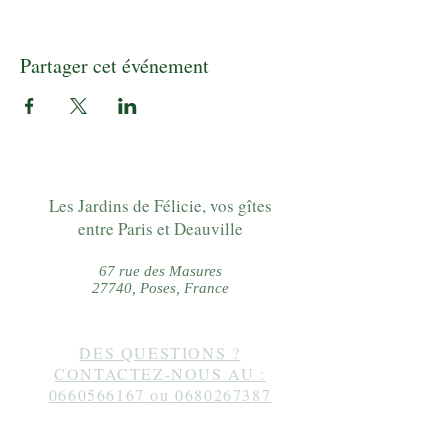
Partager cet événement
Les Jardins de Félicie, vos gîtes
entre Paris et Deauville
67 rue des Masures
27740, Poses, France
DES QUESTIONS ?
CONTACTEZ-NOUS AU :
0660566167
ou
0680267387
Suivez-nous sur instagram :