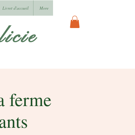
Livret d'accueil
More
icie
la ferme
ants