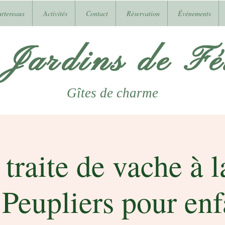
urtereaux
Activités
Contact
Réservation
Événements
 Jardins de Fél
Gîtes
de charme
 traite de vache à 
 Peupliers pour enf