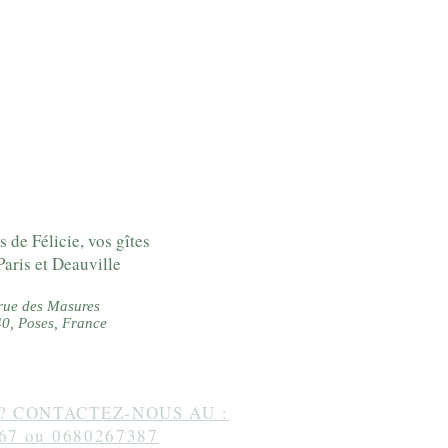
s de Félicie, vos gîtes
Paris et Deauville
rue des Masures
0, Poses, France
? CONTACTEZ-NOUS AU :
67 ou 0680267387