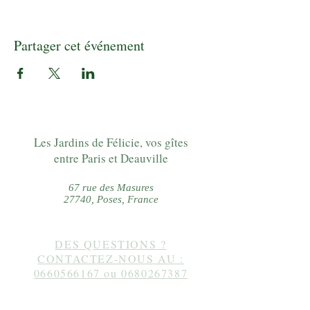
Partager cet événement
Les Jardins de Félicie, vos gîtes
entre Paris et Deauville
67 rue des Masures
27740, Poses, France
DES QUESTIONS ?
CONTACTEZ-NOUS AU :
0660566167
ou
0680267387
Suivez-nous sur instagram :