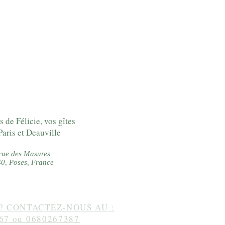
s de Félicie, vos gîtes
Paris et Deauville
rue des Masures
0, Poses, France
? CONTACTEZ-NOUS AU :
67 ou 0680267387