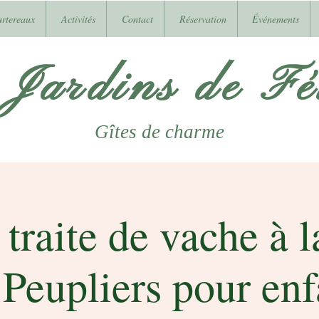
urtereaux
Activités
Contact
Réservation
Événements
 Jardins de Fél
Gîtes
de charme
 traite de vache à 
 Peupliers pour enf