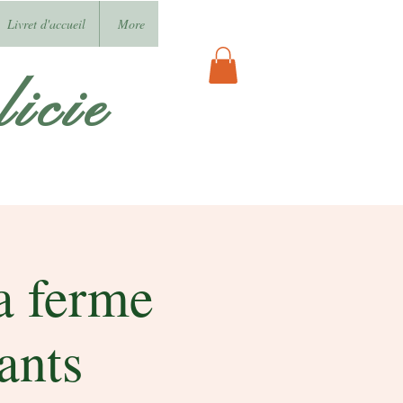
Livret d'accueil
More
icie
la ferme
ants