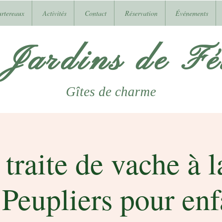
urtereaux
Activités
Contact
Réservation
Événements
 Jardins de Fél
Gîtes
de charme
 traite de vache à 
 Peupliers pour enf