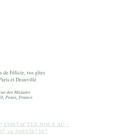
s de Félicie, vos gîtes
Paris et Deauville
rue des Masures
0, Poses, France
? CONTACTEZ-NOUS AU :
67 ou 0680267387