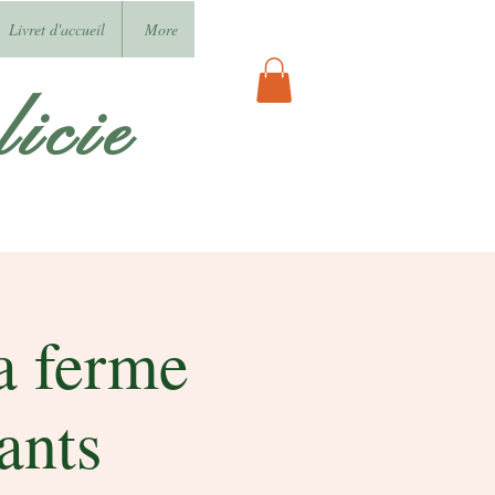
Livret d'accueil
More
icie
la ferme
ants