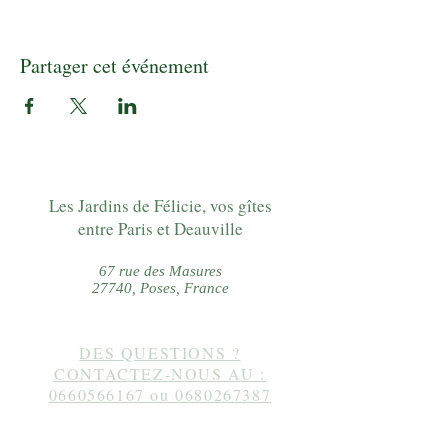
Partager cet événement
Les Jardins de Félicie, vos gîtes
entre Paris et Deauville
67 rue des Masures
27740, Poses, France
DES QUESTIONS ?
CONTACTEZ-NOUS AU :
0660566167
ou
0680267387
Suivez-nous sur instagram :