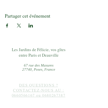
Partager cet événement
Les Jardins de Félicie, vos gîtes
entre Paris et Deauville
67 rue des Masures
27740, Poses, France
DES QUESTIONS ?
CONTACTEZ-NOUS AU :
0660566167
ou
0680267387
Suivez-nous sur instagram :