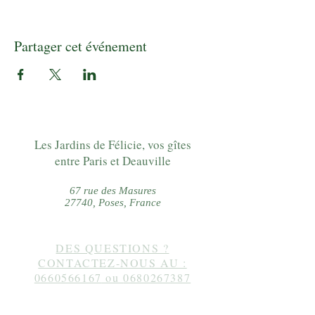
Partager cet événement
Les Jardins de Félicie, vos gîtes
entre Paris et Deauville
67 rue des Masures
27740, Poses, France
DES QUESTIONS ?
CONTACTEZ-NOUS AU :
0660566167
ou
0680267387
Suivez-nous sur instagram :