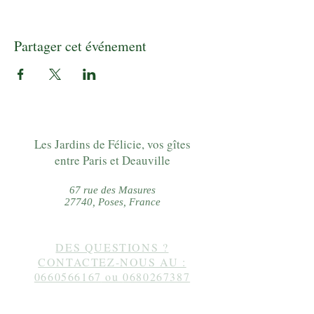
Partager cet événement
Les Jardins de Félicie, vos gîtes
entre Paris et Deauville
67 rue des Masures
27740, Poses, France
DES QUESTIONS ?
CONTACTEZ-NOUS AU :
0660566167
ou
0680267387
Suivez-nous sur instagram :