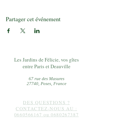
Partager cet événement
Les Jardins de Félicie, vos gîtes
entre Paris et Deauville
67 rue des Masures
27740, Poses, France
DES QUESTIONS ?
CONTACTEZ-NOUS AU :
0660566167
ou
0680267387
Suivez-nous sur instagram :