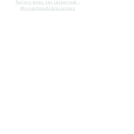
Suivez-nous sur instagram :
#lesjardinsdefelicieeure
Séjour en amoureux Normandie, gîte Normandie,
week-end à une heure de Paris, gîte de charme
Normandie, chambre d'hôtes Normandie