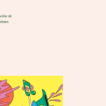
scène de
tistes