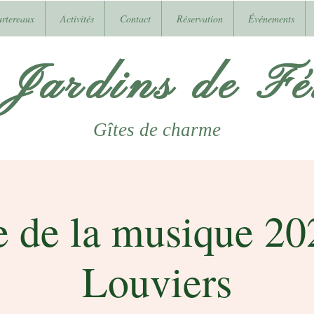
urtereaux
Activités
Contact
Réservation
Événements
 Jardins de Fél
Gîtes
de charme
e de la musique 20
Louviers