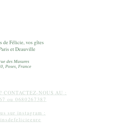
s de Félicie, vos gîtes
Paris et Deauville
rue des Masures
0, Poses, France
? CONTACTEZ-NOUS AU :
67 ou 0680267387
us sur instagram :
dinsdefelicieeure