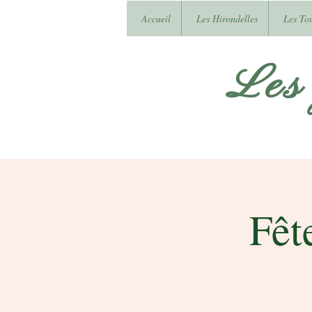
Accueil
Les Hirondelles
Les To
Les
Fêt