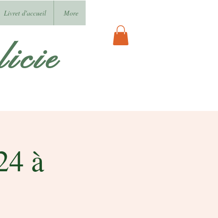
Livret d'accueil
More
icie
24 à