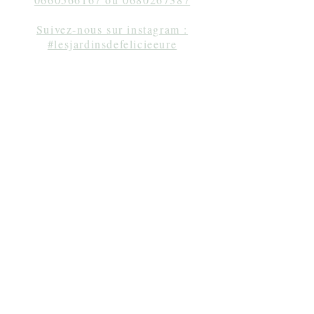
Suivez-nous sur instagram :
#lesjardinsdefelicieeure
Séjour en amoureux Normandie, gîte Normandie,
week-end à une heure de Paris, gîte de charme