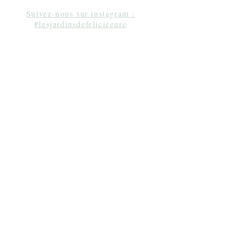
Suivez-nous sur instagram :
#lesjardinsdefelicieeure
Séjour en amoureux Normandie, gîte Normandie,
week-end à une heure de Paris, gîte de charme
Normandie, chambre d'hôtes Normandie