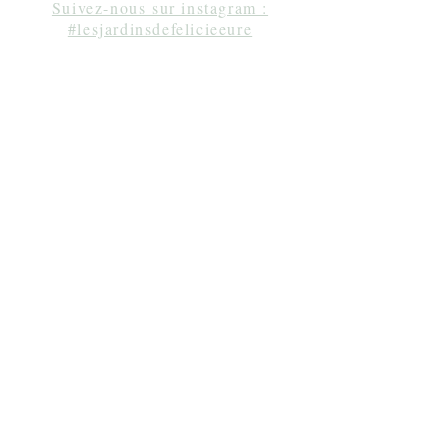
Suivez-nous sur instagram :
#lesjardinsdefelicieeure
Séjour en amoureux Normandie, gîte Normandie,
week-end à une heure de Paris, gîte de charme
Normandie, chambre d'hôtes Normandie