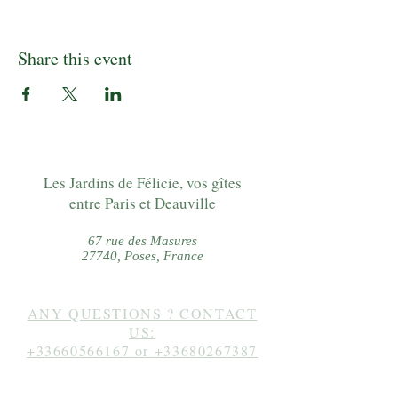
Share this event
Les Jardins de Félicie, vos gîtes
entre Paris et Deauville
67 rue des Masures
27740, Poses, France
ANY QUESTIONS ? CONTACT
US:
+33660566167
or
+33680267387
Follow us on instagram: