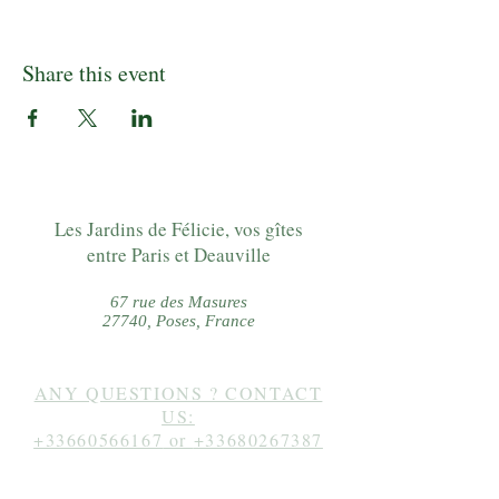
Share this event
Les Jardins de Félicie, vos gîtes
entre Paris et Deauville
67 rue des Masures
27740, Poses, France
ANY QUESTIONS ? CONTACT
US:
+33660566167
or
+33680267387
Follow us on instagram: