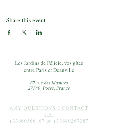
Share this event
Les Jardins de Félicie, vos gîtes
entre Paris et Deauville
67 rue des Masures
27740, Poses, France
ANY QUESTIONS ? CONTACT
US:
+33660566167
or
+33680267387
Follow us on instagram: