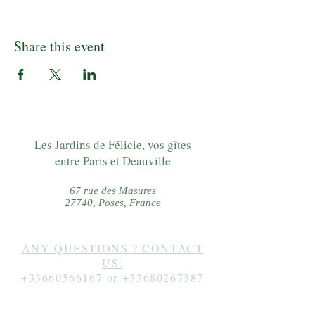
Share this event
Les Jardins de Félicie, vos gîtes
entre Paris et Deauville
67 rue des Masures
27740, Poses, France
ANY QUESTIONS ? CONTACT
US:
+33660566167
or
+33680267387
Follow us on instagram: