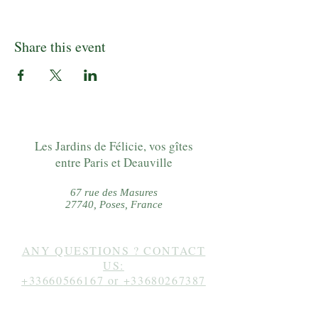
Share this event
Les Jardins de Félicie, vos gîtes
entre Paris et Deauville
67 rue des Masures
27740, Poses, France
ANY QUESTIONS ? CONTACT
US:
+33660566167
or
+33680267387
Follow us on instagram: