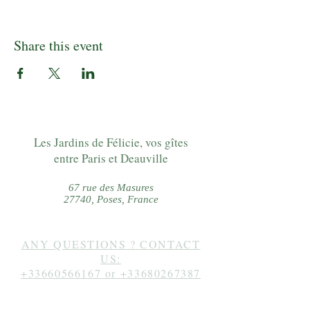
Share this event
Les Jardins de Félicie, vos gîtes
entre Paris et Deauville
67 rue des Masures
27740, Poses, France
ANY QUESTIONS ? CONTACT
US:
+33660566167
or
+33680267387
Follow us on instagram: