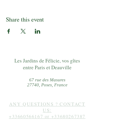
Share this event
Les Jardins de Félicie, vos gîtes
entre Paris et Deauville
67 rue des Masures
27740, Poses, France
ANY QUESTIONS ? CONTACT
US:
+33660566167
or
+33680267387
Follow us on instagram: