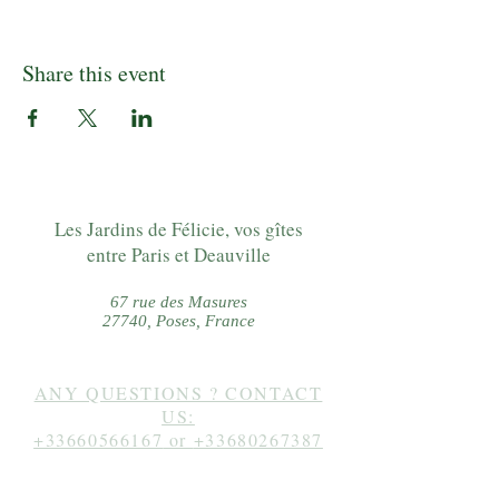
Share this event
Les Jardins de Félicie, vos gîtes
entre Paris et Deauville
67 rue des Masures
27740, Poses, France
ANY QUESTIONS ? CONTACT
US:
+33660566167
or
+33680267387
Follow us on instagram: