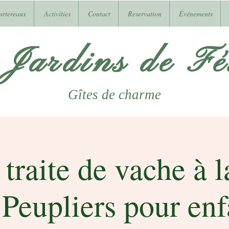
urtereaux
Activities
Contact
Reservation
Événements
 Jardins de Fél
Gîtes
de charme
 traite de vache à 
 Peupliers pour enf