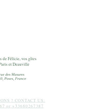
s de Félicie, vos gîtes
Paris et Deauville
rue des Masures
0, Poses, France
ONS ? CONTACT US:
67 or +33680267387