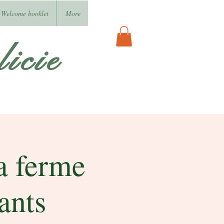
Welcome booklet
More
icie
la ferme
ants