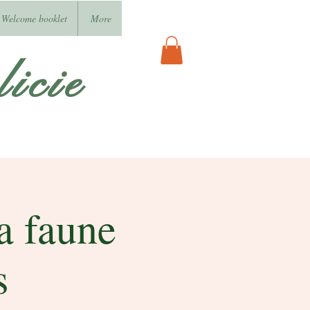
Welcome booklet
More
icie
a faune
s