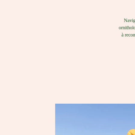
Navigu
ornithol
à recon