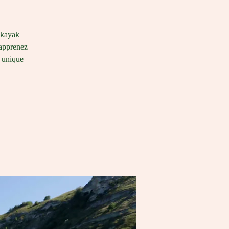
e kayak
 apprenez
e unique