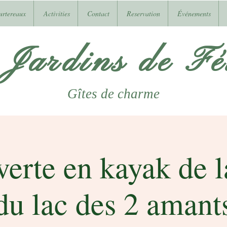
urtereaux
Activities
Contact
Reservation
Événements
 Jardins de Fél
Gîtes
de charme
erte en kayak de l
du lac des 2 amant