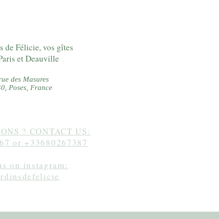
s de Félicie, vos gîtes
Paris et Deauville
rue des Masures
0, Poses, France
ONS ? CONTACT US:
67 or +33680267387
us on instagram:
ardinsdefelicie