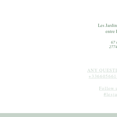
Les Jardin
entre 
67 
2774
ANY QUESTI
+336605661
Follow 
#lesj