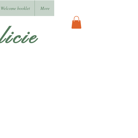
Welcome booklet
More
icie