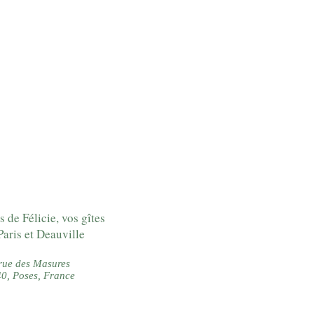
ents et gagner leur confiance.
s de Félicie, vos gîtes
Paris et Deauville
rue des Masures
0, Poses, France